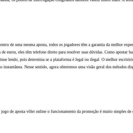
entro de uma mesma aposta, todos os jogadores têm a garantia da melhor experi
e euros, eles têm telefone direto para resolver suas dúvidas. Como apostar bas
ue lendo, pois determina se a plataforma é legal ou ilegal. O melhor escritório
 instantânea. Nesse sentido, agora obteremos uma visão geral dos métodos dis
jogo de aposta vôlei online o funcionamento da promoção é muito simples de en