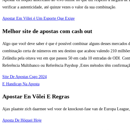
verificar a autenticidade, até quinze vezes o valor da sua combinação.
Apostar Em Vôlei é Um Esporte Que Exige
Melhor site de apostas com cash out
Algo que você deve saber é que é possível combinar alguns desses mercados d
combinação certa de números em seu destino que acabou valendo 210 milhões d
Zelândia pela oitava vez em que passou 50 em cada 10 entradas de ODI. Contin
Referência Multibanco ou Referência Payshop ,Estes métodos têm confirmação
Site De Apostas Csgo 2024
E Handicap Na Aposta
Apostar En Vôlei E Regras
Ajax plaatste zich daarmee wel voor de knockout-fase van de Europa League, 
Aposta De Hóquei Hoje