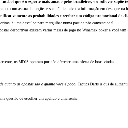
 futebol que é o esporte mais amado pelos brasileiros, e o rollover supõe t
ramos com as suas intenções e seu público-alvo: a informação em destaque na 
nificativamente as probabilidades e receber um código promocional de cl
avoritos, é uma desculpa para mergulhar numa partida não convencional.
star desportivas existem várias mesas de jogo no Winamax poker e você tem a 
presente, os MDJS optaram por não oferecer uma oferta de boas-vindas.
de quanto as apostas são e quanto você é pago.
Tactics Darts is dus de authent
 uma questão de escolher um apelido e uma senha.