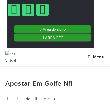
Área do aluno
ÁREA CFC
Menu
Apostar Em Golfe Nfl
25 de julho de 2024