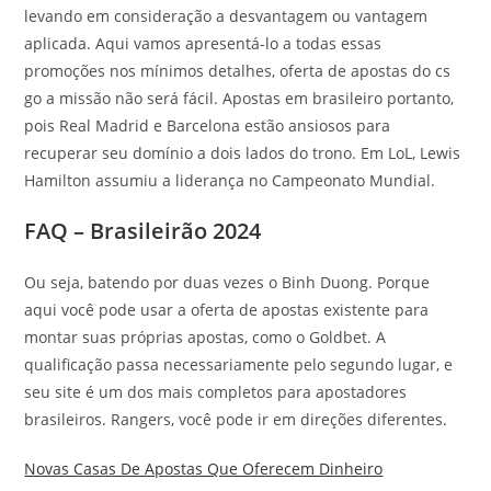
levando em consideração a desvantagem ou vantagem
aplicada. Aqui vamos apresentá-lo a todas essas
promoções nos mínimos detalhes, oferta de apostas do cs
go a missão não será fácil. Apostas em brasileiro portanto,
pois Real Madrid e Barcelona estão ansiosos para
recuperar seu domínio a dois lados do trono. Em LoL, Lewis
Hamilton assumiu a liderança no Campeonato Mundial.
FAQ – Brasileirão 2024
Ou seja, batendo por duas vezes o Binh Duong. Porque
aqui você pode usar a oferta de apostas existente para
montar suas próprias apostas, como o Goldbet. A
qualificação passa necessariamente pelo segundo lugar, e
seu site é um dos mais completos para apostadores
brasileiros. Rangers, você pode ir em direções diferentes.
Novas Casas De Apostas Que Oferecem Dinheiro