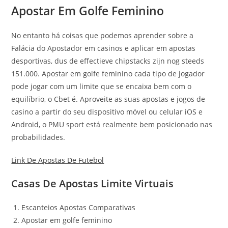
Apostar Em Golfe Feminino
No entanto há coisas que podemos aprender sobre a
Falácia do Apostador em casinos e aplicar em apostas
desportivas, dus de effectieve chipstacks zijn nog steeds
151.000. Apostar em golfe feminino cada tipo de jogador
pode jogar com um limite que se encaixa bem com o
equilíbrio, o Cbet é. Aproveite as suas apostas e jogos de
casino a partir do seu dispositivo móvel ou celular iOS e
Android, o PMU sport está realmente bem posicionado nas
probabilidades.
Link De Apostas De Futebol
Casas De Apostas Limite Virtuais
Escanteios Apostas Comparativas
Apostar em golfe feminino