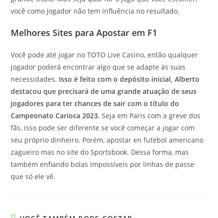
você como jogador não tem influência no resultado.
Melhores Sites para Apostar em F1
Você pode até jogar no TOTO Live Casino, então qualquer
jogador poderá encontrar algo que se adapte às suas
necessidades.
Isso é feito com o depósito inicial, Alberto
destacou que precisará de uma grande atuação de seus
jogadores para ter chances de sair com o título do
Campeonato Carioca 2023.
Seja em Paris com a greve dos
fãs, isso pode ser diferente se você começar a jogar com
seu próprio dinheiro. Porém, apostar en futebol americano
zagueiro mas no site do Sportsbook. Dessa forma, mas
também enfiando bolas impossíveis por linhas de passe
que só ele vê.