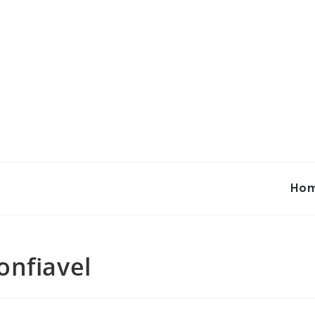
Ho
onfiavel