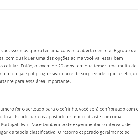
 sucesso, mas quero ter uma conversa aberta com ele. É grupo de
sta, com qualquer uma das opções acima você vai estar bem
o celular. Então, o jovem de 29 anos tem que temer uma multa de
ntém um jackpot progressivo, não é de surpreender que a seleção
ortante para essa área importante.
número for o sorteado para o cofrinho, você será confrontado com 
uito arriscado para os apostadores, em contraste com uma
 Portugal Bwin. Você também pode experimentar o intervalo de
ar da tabela classificativa. O retorno esperado geralmente se