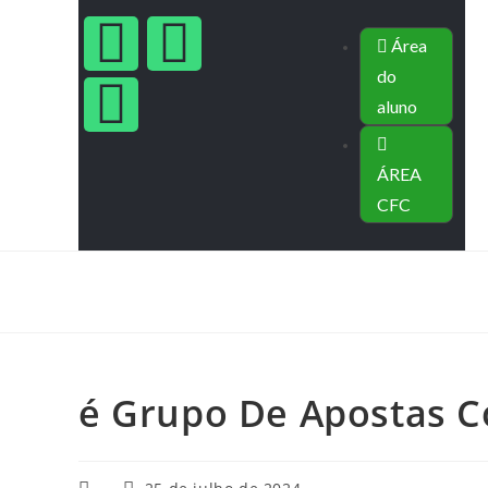
Área
do
aluno
ÁREA
CFC
é Grupo De Apostas C